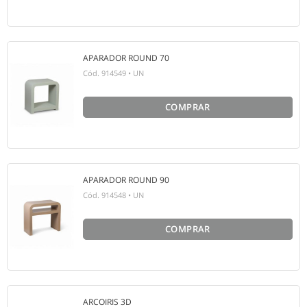
APARADOR ROUND 70
Cód.
914549
•
UN
COMPRAR
APARADOR ROUND 90
Cód.
914548
•
UN
COMPRAR
ARCOIRIS 3D