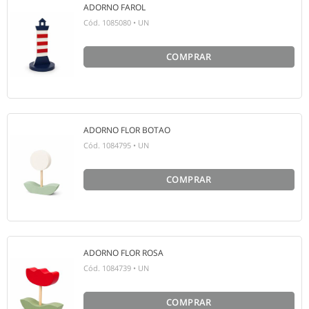
ADORNO FAROL
Cód.
1085080
•
UN
COMPRAR
ADORNO FLOR BOTAO
Cód.
1084795
•
UN
COMPRAR
ADORNO FLOR ROSA
Cód.
1084739
•
UN
COMPRAR