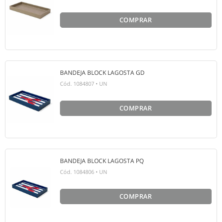
COMPRAR
BANDEJA BLOCK LAGOSTA GD
Cód.
1084807
•
UN
COMPRAR
BANDEJA BLOCK LAGOSTA PQ
Cód.
1084806
•
UN
COMPRAR