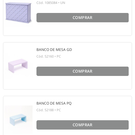
Cód.
1085084
•
UN
COMPRAR
BANCO DE MESA GD
Cód.
52160
•
PC
COMPRAR
BANCO DE MESA PQ
Cód.
52188
•
PC
COMPRAR