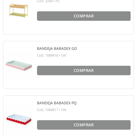
Cód.
3204
•
PC
COMPRAR
BANDEJA BABADEX GD
Cód.
1084818
•
UN
COMPRAR
BANDEJA BABADEX PQ
Cód.
1084817
•
UN
COMPRAR