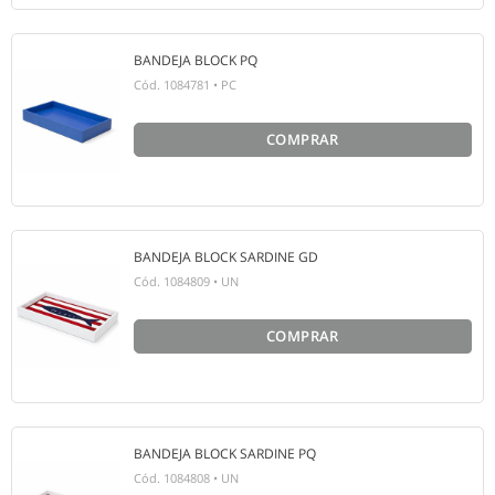
BANDEJA BLOCK PQ
Cód.
1084781
•
PC
COMPRAR
BANDEJA BLOCK SARDINE GD
Cód.
1084809
•
UN
COMPRAR
BANDEJA BLOCK SARDINE PQ
Cód.
1084808
•
UN